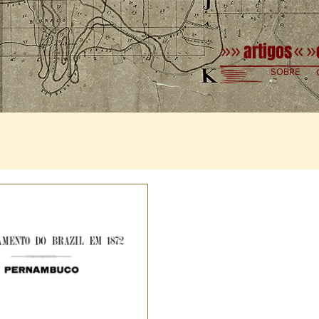
artigos
»»
«
»
SOBRE