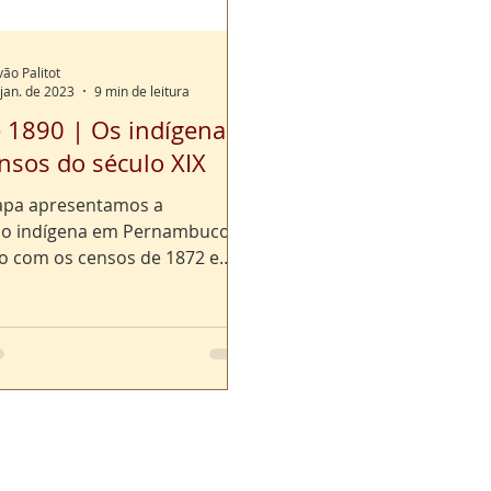
vão Palitot
 jan. de 2023
9 min de leitura
 1890 | Os indígenas
nsos do século XIX
apa apresentamos a
ão indígena em Pernambuco
o com os censos de 1872 e
omparamos com um relatório