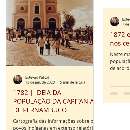
Estê
7 de
1872 e
nos ce
Neste m
populaç
de acord
1890 e c
Estêvão Palitot
sobre a...
13 de jan. de 2023
5 min de leitura
1782 | IDEIA DA
POPULAÇÃO DA CAPITANIA
DE PERNAMBUCO
Cartografia das informações sobre os
povos indígenas em extenso relatório