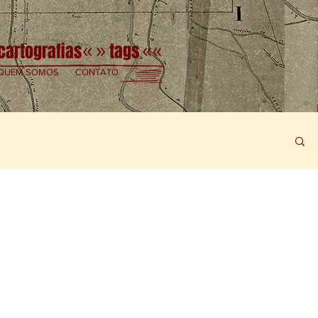
cartografias
tags
«
»
««
QUEM SOMOS
CONTATO