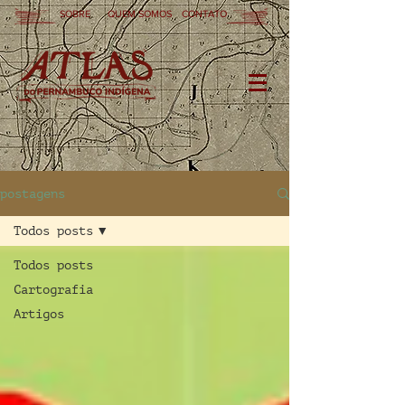
SOBRE
QUEM SOMOS
CONTATO
postagens
Todos posts
Todos posts
Cartografia
Artigos