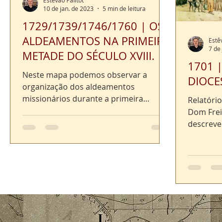
10 de jan. de 2023
5 min de leitura
1729/1739/1746/1760 | OS
ALDEAMENTOS NA PRIMEIRA
Estê
7 de
METADE DO SÉCULO XVIII.
1701 
Neste mapa podemos observar a
DIOCE
organização dos aldeamentos
missionários durante a primeira
Relatóri
metade do século XVIII até a
Dom Frei
implantação do...
descreve
paróquia
aquelas q