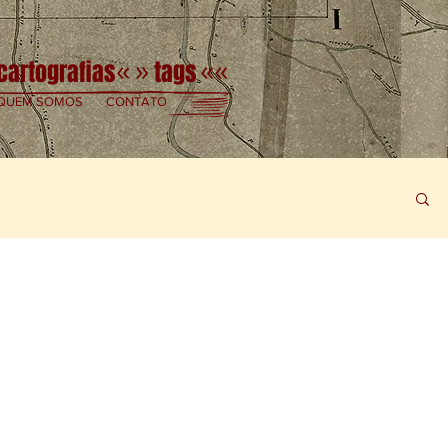
cartografias
tags
«
»
««
QUEM SOMOS
CONTATO