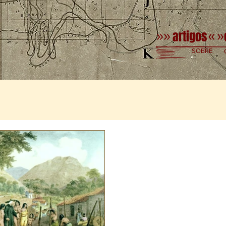
artigos
»»
«
»
SOBRE