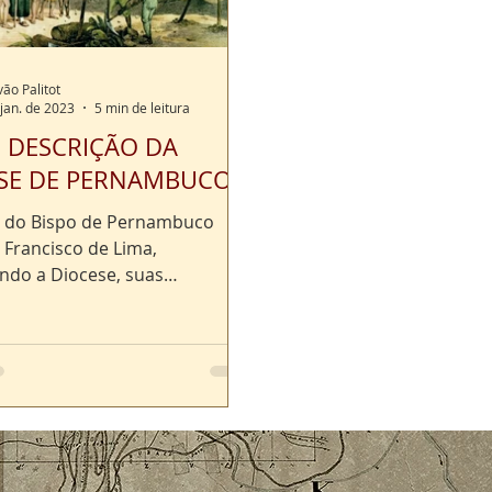
vão Palitot
 jan. de 2023
5 min de leitura
| DESCRIÇÃO DA
SE DE PERNAMBUCO.
o do Bispo de Pernambuco
 Francisco de Lima,
ndo a Diocese, suas
s, as missões existentes e
ue...