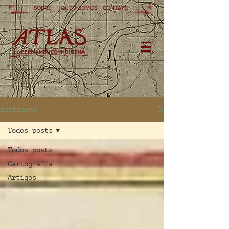
SOBRE
QUEM SOMOS
CONTATO
postagens
Todos posts
Todos posts
Cartografia
Artigos