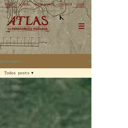
SOBRE
QUEM SOMOS
CONTATO
postagens
Todos posts
Todos posts
Cartografia
Artigos