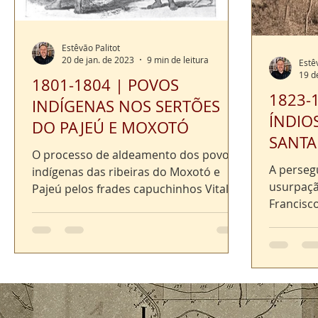
Estêvão Palitot
20 de jan. de 2023
9 min de leitura
Estê
19 d
1801-1804 | POVOS
1823-1
INDÍGENAS NOS SERTÕES
ÍNDIO
DO PAJEÚ E MOXOTÓ
SANTA
O processo de aldeamento dos povos
A perseg
indígenas das ribeiras do Moxotó e
usurpaçã
Pajeú pelos frades capuchinhos Vital de
Francisc
Frescarolo e Ângelo...
Santos Jú