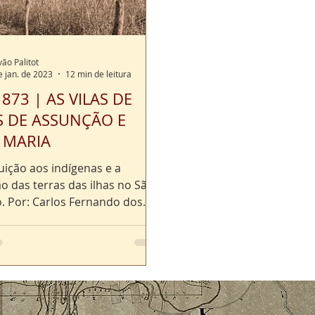
vão Palitot
e jan. de 2023
12 min de leitura
873 | AS VILAS DE
S DE ASSUNÇÃO E
 MARIA
uição aos indígenas e a
o das terras das ilhas no São
o. Por: Carlos Fernando dos
nior Mestre em...