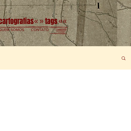
cartografias
tags
«
»
««
QUEM SOMOS
CONTATO