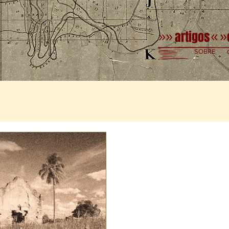
artigos
»»
«
»
SOBRE