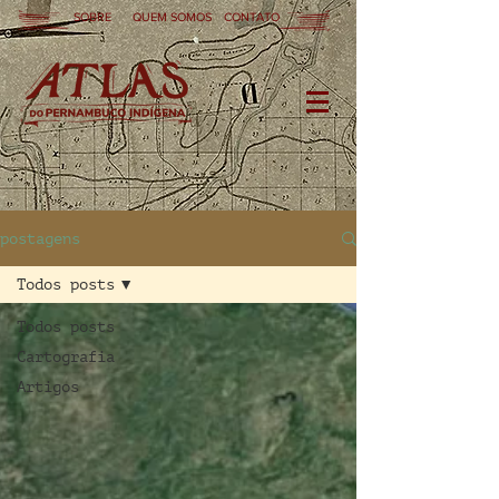
SOBRE
QUEM SOMOS
CONTATO
postagens
Todos posts
Todos posts
Cartografia
Artigos