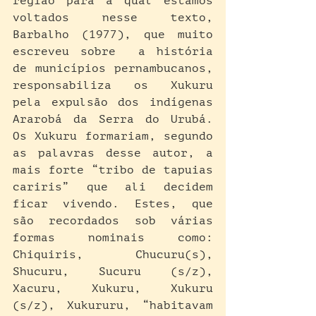
região para a qual estamos 
voltados nesse texto, 
Barbalho (1977), que muito 
escreveu sobre  a história 
de municípios pernambucanos, 
responsabiliza os Xukuru 
pela expulsão dos indígenas 
Ararobá da Serra do Urubá. 
Os Xukuru formariam, segundo 
as palavras desse autor, a 
mais forte “tribo de tapuias 
cariris” que ali decidem 
ficar vivendo. Estes, que 
são recordados sob várias 
formas nominais como: 
Chiquiris, Chucuru(s), 
Shucuru, Sucuru (s/z), 
Xacuru, Xukuru, Xukuru 
(s/z), Xukururu, “habitavam 