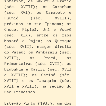
interior, os Sukurú e Pratió 
(séc. XVIII); os Garanhum 
(séc. XVI); os Carapoto e 
Fulniô (séc. XVIII), 
próximos ao rio Ipanema; os 
Chocó, Pipipã, Umã e Vouvê 
(séc. XIX), entre os rios 
Moxotó e Pajeú; os Quesque 
(séc. XVII), margem direita 
do Pajeú; os Pankararú (séc. 
XVIII), os Procá, os 
Primenteiras (séc. XVII); os 
Dzubukua e Kariri (séc. XVII 
e XVIII); os Caripó (séc. 
XVIII) e os Tamaquim (séc. 
XVII e XVIII), na região do 
São Francisco.
Estêvão Pinto (1935), um dos 