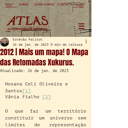
SOBRE
QUEM SOMOS
CONTATO
Estêvão Palitot
26 de jan. de 2023
9 min de leitura
2012 | Mais um mapa! O Mapa
das Retomadas Xukurus.
Atualizado:
26 de jan. de 2023
Hosana Celi Oliveira e 
Santos
[1]
Vânia Fialho 
[2]
O que faz um território 
constituir um universo sem 
limites de representação 